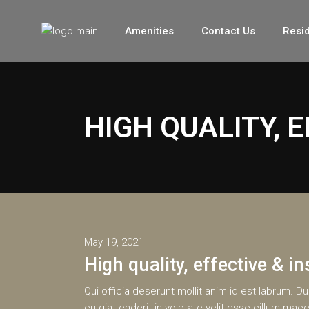
Amenities
Contact Us
Resid
HIGH QUALITY, E
May 19, 2021
High quality, effective & in
Qui officia deserunt mollit anim id est labrum. Dui
eu giat enderit in volptate velit esse cillum