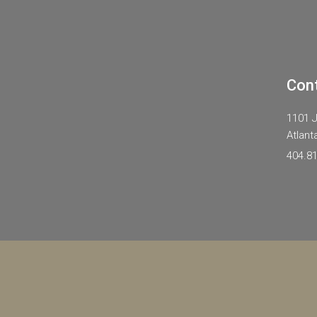
Con
1101 J
Atlant
404.8