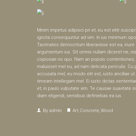
Minim impetus adipisci pri et, eu est elitr susci
ignota consequuntur ad vim. In ius minimum opor
Tacimates democritum liberavisse est ea, iriure
argumentum ius. Sit omnis nullam diceret ne, ni
copiosae no quo. Nam an populo contentiones, 
maluisset mel eu, ad nam delicata periculis. C
accusata mel, eu modo elit est, iusto ancillae ut
timeam intellegam mel. Ei iusto dictas sententia
et, in paulo vulputate vim. Te causae suavitate 
diam eligendi, sensibus definiebas ea ius.
By
admin
Art
Concrete
Wood