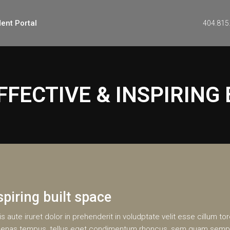
ent Portal
404.815
FFECTIVE & INSPIRING 
spiring built space
s aute iruret dolor in prehenderit in voludptate velit esse cillum tor
 maecenas tempus, tellus eget condimentum rhoncus, sem quam semp