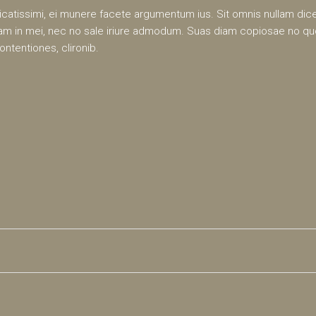
catissimi, ei munere facete argumentum ius. Sit omnis nullam dic
meam in mei, nec no sale iriure admodum. Suas diam copiosae no qu
ntentiones, clironib.