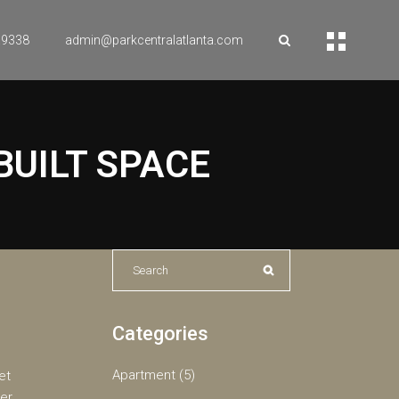
.9338
admin@parkcentralatlanta.com
BUILT SPACE
Categories
Apartment
(5)
et
er