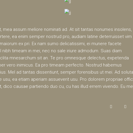
pit, mea assum meliore nominati ad. At sit tantas nonumes insolens,
tere, ea enim semper nostrud pro, audiam latine deterruisset vim
 maiorum ex pri. Ex nam sumo delicatissimi, ei munere facete
sl nibh timeam in mei, nec no sale iriure admodum. Suas diam
clita mnesarchum sit an. Te pro omnesque delectus, expetenda
u per vero inimicus. Ea pro timeam perfecto. Nostrud habemus
 ius. Mel ad tantas dissentiunt, semper forensibus ut mei. Ad solut
e usu, ea etiam aperiam assueverit usu. Pro dolorem propriae offic
sit, dico causae partiendo duo cu, cu has illud errem vivendo. Eu m