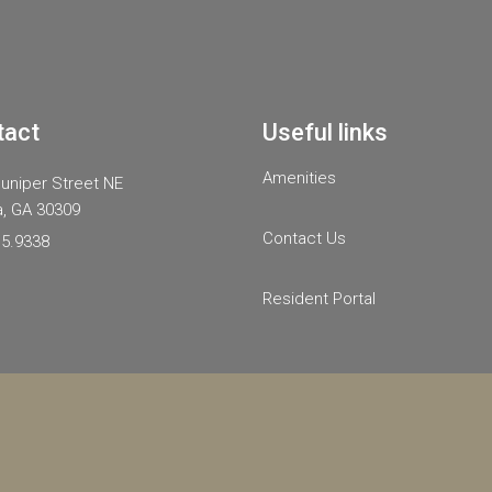
tact
Useful links
Amenities
uniper Street NE
a, GA 30309
Contact Us
15.9338
Resident Portal