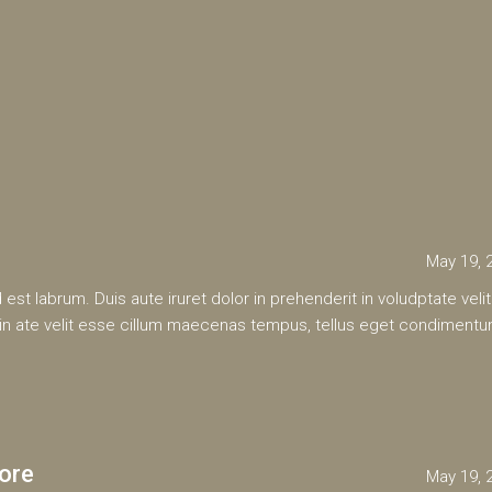
May 19, 
d est labrum. Duis aute iruret dolor in prehenderit in voludptate velit
t in ate velit esse cillum maecenas tempus, tellus eget condiment
ore
May 19, 