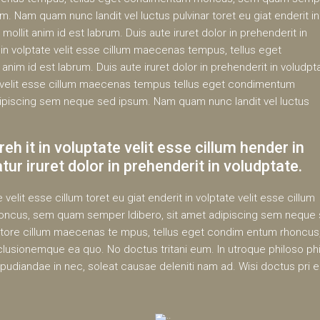
. Nam quam nunc landit vel luctus pulvinar toret eu giat enderit in
 mollit anim id est labrum. Duis aute iruret dolor in prehenderit in
t in volptate velit esse cillum maecenas tempus, tellus eget
 id est labrum. Duis aute iruret dolor in prehenderit in voludpt
ate velit esse cillum maecenas tempus tellus eget condimentum
ipiscing sem neque sed ipsum. Nam quam nunc landit vel luctus
reh it in voluptate velit esse cillum hender in
iatur iruret dolor in prehenderit in voludptate.
 velit esse cillum toret eu giat enderit in volptate velit esse cillum
ncus, sem quam semper ldibero, sit amet adipiscing sem neque
r tore cillum maecenas te mpus, tellus eget condim entum rhoncus
usionemque ea quo. No doctus tritani eum. In utroque philoso ph
pudiandae in nec, soleat causae deleniti nam ad. Wisi doctus pri e