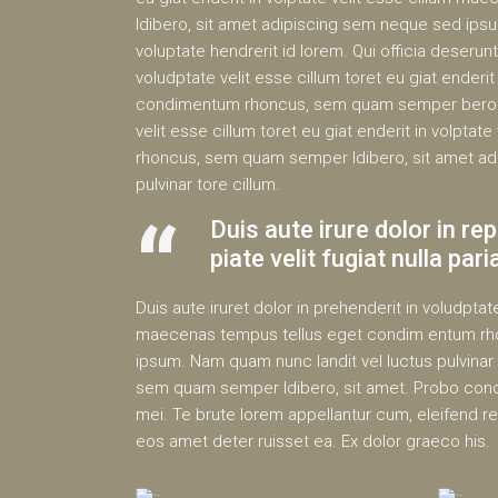
ldibero, sit amet adipiscing sem neque sed ipsum
voluptate hendrerit id lorem. Qui officia deserunt
voludptate velit esse cillum toret eu giat enderi
condimentum rhoncus, sem quam semper bero anim
velit esse cillum toret eu giat enderit in volpt
rhoncus, sem quam semper ldibero, sit amet ad
pulvinar tore cillum.
Duis aute irure dolor in rep
piate velit fugiat nulla par
Duis aute iruret dolor in prehenderit in voludptate
maecenas tempus tellus eget condim entum rho
ipsum. Nam quam nunc landit vel luctus pulvina
sem quam semper ldibero, sit amet. Probo concl
mei. Te brute lorem appellantur cum, eleifend re
eos amet deter ruisset ea. Ex dolor graeco his.